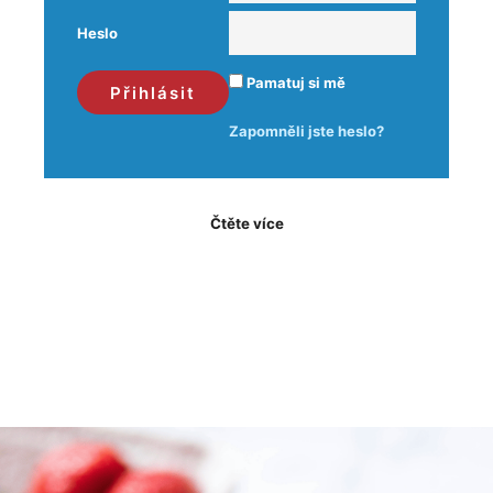
Heslo
Pamatuj si mě
Zapomněli jste heslo?
Čtěte více