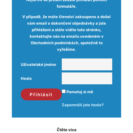
formuláře.
V případě, že máte členství zakoupeno a došel
vám email o dokončení objednávky a jste
přihlášeni a stále vidíte tuto stránku,
kontaktujte nás na emailu uvedeném v
Obchodních podmínkách, společně to
vyřešíme.
Uživatelské jméno
Heslo
Pamatuj si mě
Zapomněli jste heslo?
Čtěte více