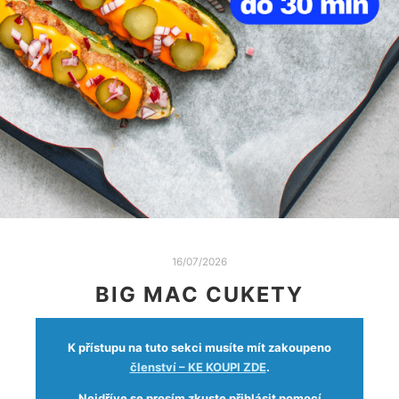
16/07/2026
BIG MAC CUKETY
K přístupu na tuto sekci musíte mít zakoupeno
členství – KE KOUPI ZDE
.
Nejdříve se prosím zkuste přihlásit pomocí