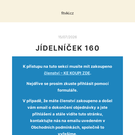
15/07/2026
JÍDELNÍČEK 160
K přístupu na tuto sekci musíte mít zakoupeno
členství – KE KOUPI ZDE
.
Nejdříve se prosím zkuste přihlásit pomocí
formuláře.
V případě, že máte členství zakoupeno a došel
vám email o dokončení objednávky a jste
přihlášeni a stále vidíte tuto stránku,
kontaktujte nás na emailu uvedeném v
Obchodních podmínkách, společně to
vyřešíme.