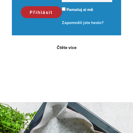
Pamatuj si mě
Zapomněli jste heslo?
Čtěte více