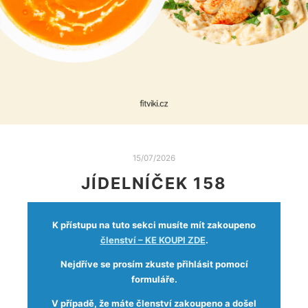
15/07/2026
JÍDELNÍČEK 158
K přístupu na tuto sekci musíte mít zakoupeno
členství – KE KOUPI ZDE
.
Nejdříve se prosím zkuste přihlásit pomocí
formuláře.
V případě, že máte členství zakoupeno a došel