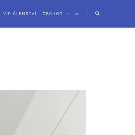
VIP ČLENSTVÍ
OBCHOD
🧺