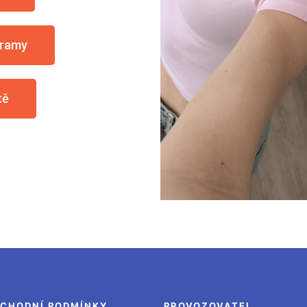
gramy
tě
CHODNÍ PODMÍNKY
PROVOZOVATEL