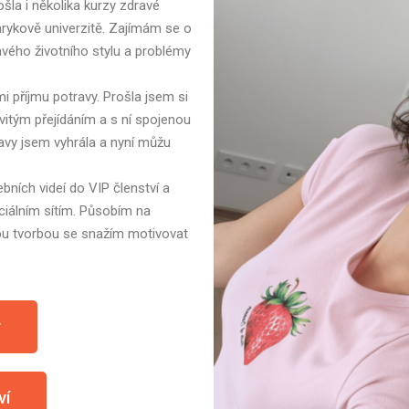
šla i několika kurzy zdravé
arykově univerzitě. Zajímám se o
avého životního stylu a problémy
 příjmu potravy. Prošla jsem si
vitým přejídáním a s ní spojenou
avy jsem vyhrála a nyní můžu
bních videí do VIP členství a
ociálním sítím. Působím na
vou tvorbou se snažím motivovat
y
ví