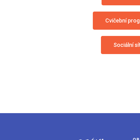
Cvičební pro
Sociální sí
OB