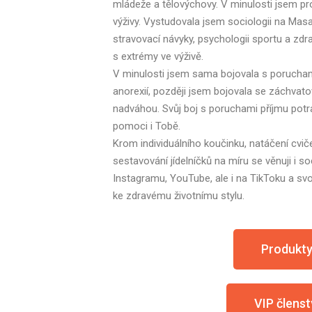
mládeže a tělovýchovy. V minulosti jsem pro
výživy. Vystudovala jsem sociologii na Mas
stravovací návyky, psychologii sportu a zdr
s extrémy ve výživě.
V minulosti jsem sama bojovala s poruchami
anorexií, později jsem bojovala se záchvato
nadváhou. Svůj boj s poruchami příjmu potr
pomoci i Tobě.
Krom individuálního koučinku, natáčení cviče
sestavování jídelníčků na míru se věnuji i s
Instagramu, YouTube, ale i na TikToku a s
ke zdravému životnímu stylu.
Produkt
VIP členst