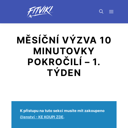
MĚSÍČNÍ VÝZVA 10
MINUTOVKY
POKROČILÍ – 1.
TÝDEN
K přístupu na tuto sekci musíte mít zakoupeno
členství - KE KOUPI ZDE
.