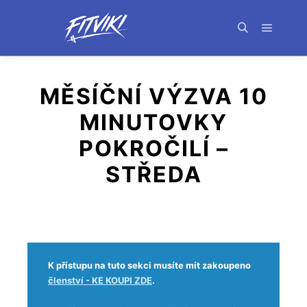
MĚSÍČNÍ VÝZVA 10
MINUTOVKY
POKROČILÍ –
STŘEDA
K přístupu na tuto sekci musíte mít zakoupeno
členství - KE KOUPI ZDE
.