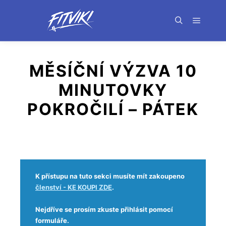
MĚSÍČNÍ VÝZVA 10
MINUTOVKY
POKROČILÍ – PÁTEK
K přístupu na tuto sekci musíte mít zakoupeno
členství - KE KOUPI ZDE
.
Nejdříve se prosím zkuste přihlásit pomocí
formuláře.