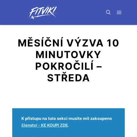
MĚSÍČNÍ VÝZVA 10
MINUTOVKY
POKROČILÍ –
STŘEDA
K přístupu na tuto sekci musíte mít zakoupeno
členství - KE KOUPI ZDE
.