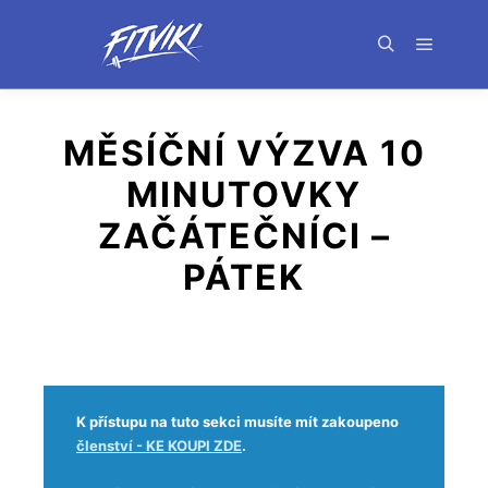
MĚSÍČNÍ VÝZVA 10
MINUTOVKY
ZAČÁTEČNÍCI –
PÁTEK
K přístupu na tuto sekci musíte mít zakoupeno
členství - KE KOUPI ZDE
.