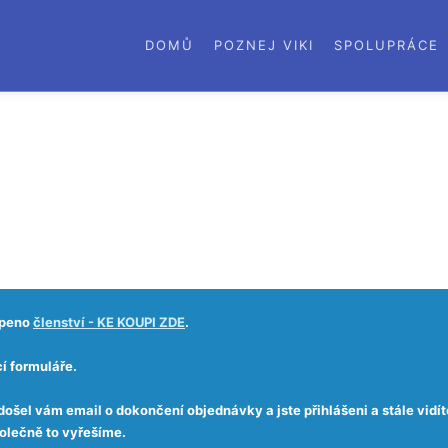
DOMŮ
POZNEJ VIKI
SPOLUPRÁCE
upeno
členství - KE KOUPI ZDE
.
í formuláře.
ošel vám email o dokončení objednávky a jste přihlášeni a stále vidít
lečně to vyřešíme.