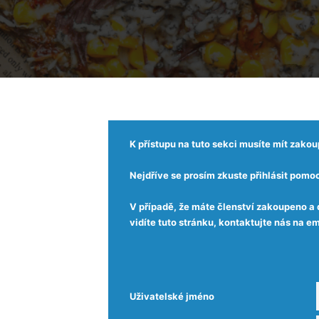
K přístupu na tuto sekci musíte mít zako
Nejdříve se prosím zkuste přihlásit pomoc
V případě, že máte členství zakoupeno a 
vidíte tuto stránku, kontaktujte nás na
Uživatelské jméno