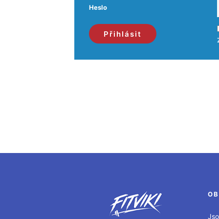
Heslo
OB
Jso