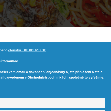
upeno
členství - KE KOUPI ZDE
.
í formuláře.
došel vám email o dokončení objednávky a jste přihlášeni a stále
 emailu uvedeném v Obchodních podmínkách, společně to vyřešíme.