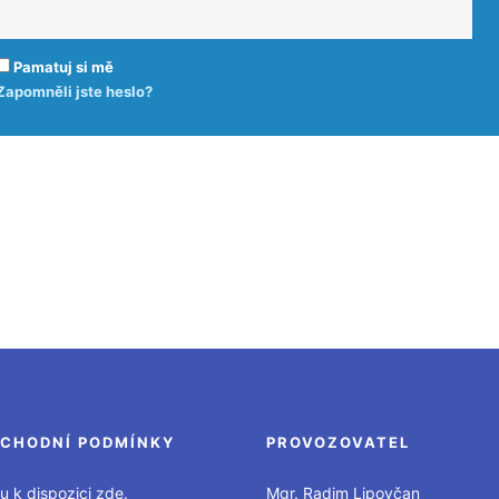
Pamatuj si mě
Zapomněli jste heslo?
CHODNÍ PODMÍNKY
PROVOZOVATEL
u k dispozici zde.
Mgr. Radim Lipovčan