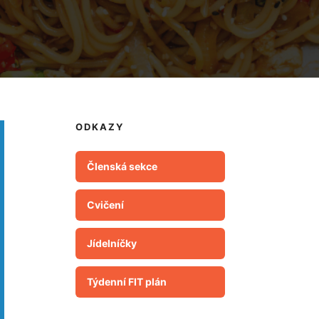
ODKAZY
Členská sekce
Cvičení
Jídelníčky
Týdenní FIT plán