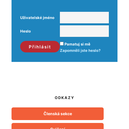
Uživatelské jméno
Heslo
Pamatuj si mě
Zapomněli jste heslo?
ODKAZY
Členská sekce