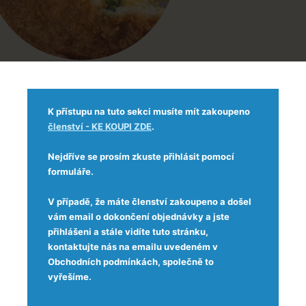
K přístupu na tuto sekci musíte mít zakoupeno
členství - KE KOUPI ZDE
.
Nejdříve se prosím zkuste přihlásit pomocí
formuláře.
V případě, že máte členství zakoupeno a došel
vám email o dokončení objednávky a jste
přihlášeni a stále vidíte tuto stránku,
kontaktujte nás na emailu uvedeném v
Obchodních podmínkách, společně to
vyřešíme.