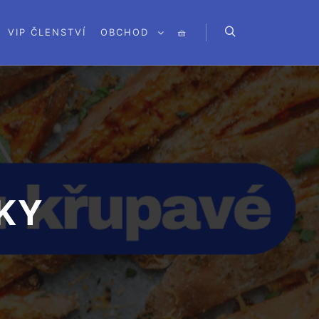
VIP ČLENSTVÍ
OBCHOD
🧺
Hledat
KY