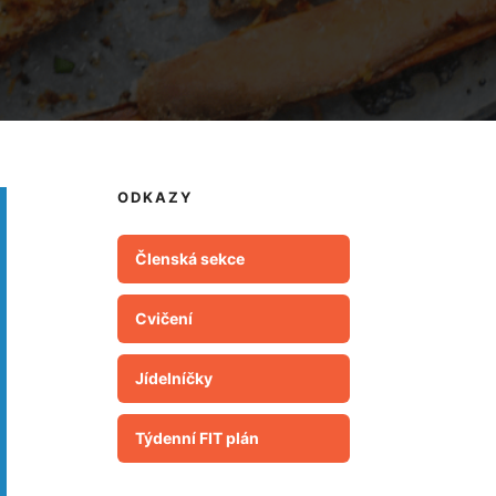
ODKAZY
Členská sekce
Cvičení
Jídelníčky
Týdenní FIT plán