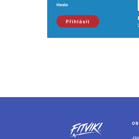
Heslo
OB
Jso