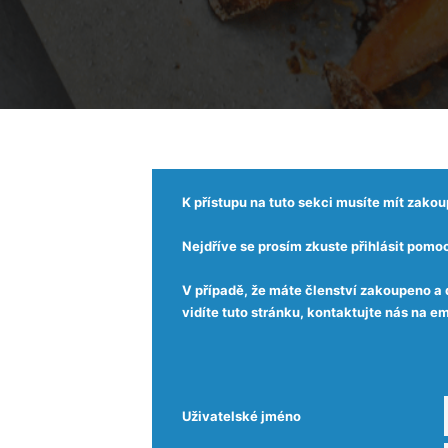
K přístupu na tuto sekci musíte mít zako
Nejdříve se prosím zkuste přihlásit pomoc
V případě, že máte členství zakoupeno a 
vidíte tuto stránku, kontaktujte nás na
Uživatelské jméno