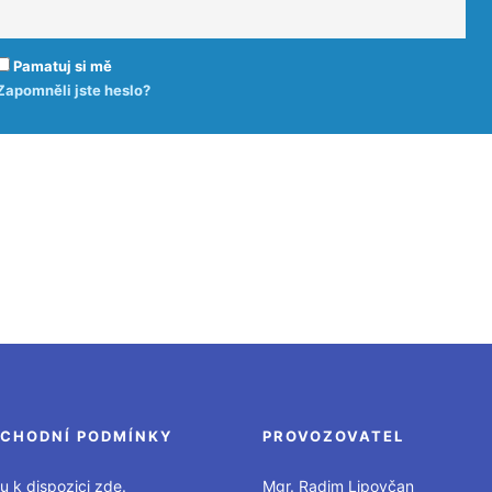
Pamatuj si mě
Zapomněli jste heslo?
CHODNÍ PODMÍNKY
PROVOZOVATEL
u k dispozici zde.
Mgr. Radim Lipovčan