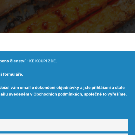
upeno
členství - KE KOUPI ZDE
.
í formuláře.
došel vám email o dokončení objednávky a jste přihlášeni a stále
 emailu uvedeném v Obchodních podmínkách, společně to vyřešíme.