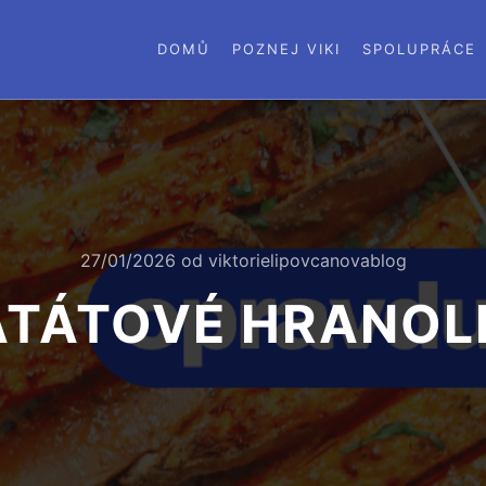
DOMŮ
POZNEJ VIKI
SPOLUPRÁCE
27/01/2026
od
viktorielipovcanovablog
ATÁTOVÉ HRANOL