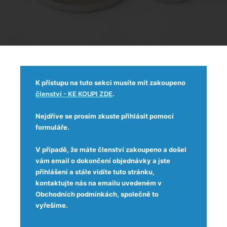
K přístupu na tuto sekci musíte mít zakoupeno
členství - KE KOUPI ZDE
.
Nejdříve se prosím zkuste přihlásit pomocí
formuláře.
V případě, že máte členství zakoupeno a došel
vám email o dokončení objednávky a jste
přihlášeni a stále vidíte tuto stránku,
kontaktujte nás na emailu uvedeném v
Obchodních podmínkách, společně to
vyřešíme.