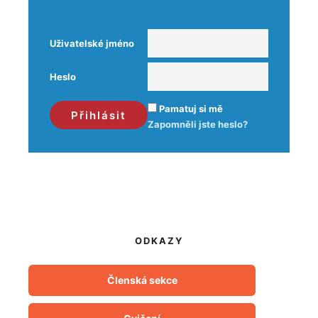
Uživatelské jméno
Heslo
Pamatuj si mě
Zapomněli jste heslo?
ODKAZY
Členská sekce