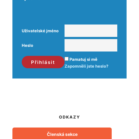
Uživatelské jméno
Heslo
Pamatuj si mě
Zapomněli jste heslo?
ODKAZY
Členská sekce