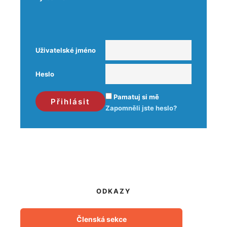
Uživatelské jméno
Heslo
Pamatuj si mě
Zapomněli jste heslo?
ODKAZY
Členská sekce