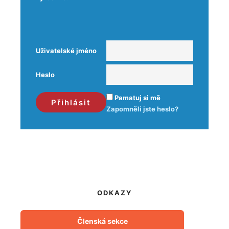
Uživatelské jméno
Heslo
Pamatuj si mě
Zapomněli jste heslo?
ODKAZY
Členská sekce