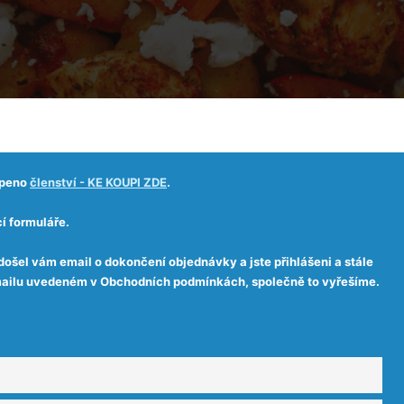
upeno
členství - KE KOUPI ZDE
.
í formuláře.
došel vám email o dokončení objednávky a jste přihlášeni a stále
 emailu uvedeném v Obchodních podmínkách, společně to vyřešíme.