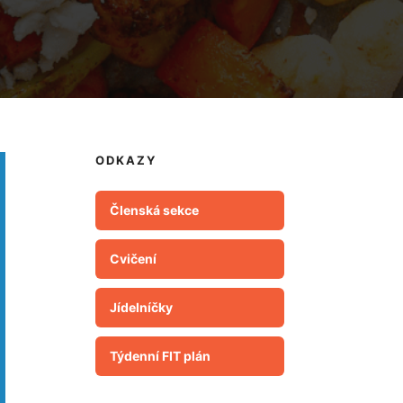
ODKAZY
Členská sekce
Cvičení
Jídelníčky
Týdenní FIT plán