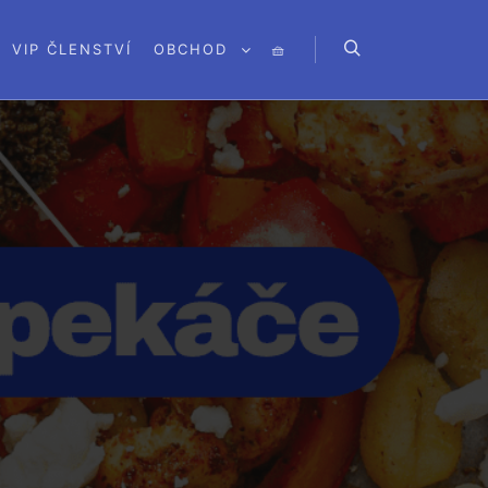
VIP ČLENSTVÍ
OBCHOD
🧺
Hledat