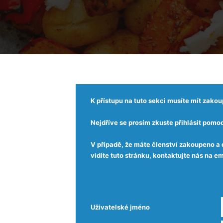
K přístupu na tuto sekci musíte mít zako
Nejdříve se prosím zkuste přihlásit pomoc
V případě, že máte členství zakoupeno a 
vidíte tuto stránku, kontaktujte nás na
Uživatelské jméno