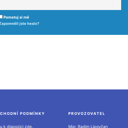
Pamatuj si mě
Zapomněli jste heslo?
CHODNÍ PODMÍNKY
PROVOZOVATEL
u k dispozici zde.
Mgr. Radim Lipovčan