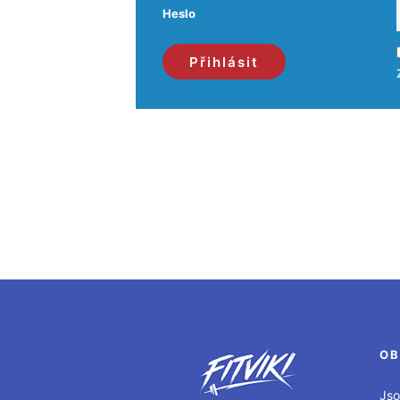
Heslo
OB
Jso