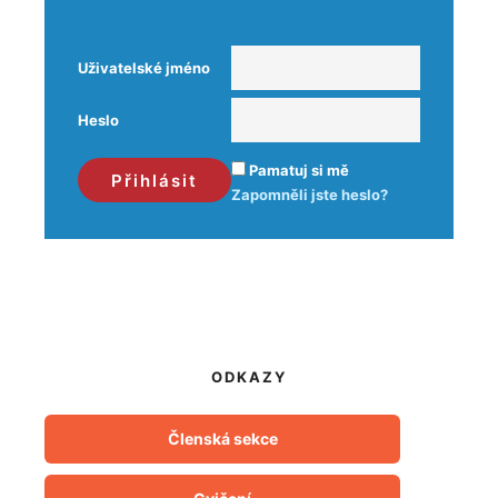
Uživatelské jméno
Heslo
Pamatuj si mě
Zapomněli jste heslo?
ODKAZY
Členská sekce