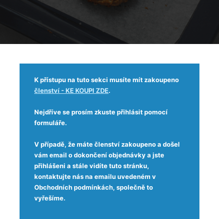
K přístupu na tuto sekci musíte mít zakoupeno
členství - KE KOUPI ZDE
.
Nejdříve se prosím zkuste přihlásit pomocí
formuláře.
V případě, že máte členství zakoupeno a došel
vám email o dokončení objednávky a jste
přihlášeni a stále vidíte tuto stránku,
kontaktujte nás na emailu uvedeném v
Obchodních podmínkách, společně to
vyřešíme.