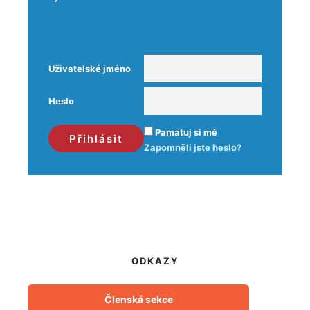
Uživatelské jméno
Heslo
Pamatuj si mě
Zapomněli jste heslo?
ODKAZY
Členská sekce