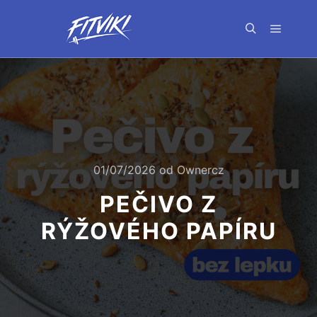
Hlavní 
Hledat
01/07/2026
od
Ownercz
PEČIVO Z
RÝŽOVÉHO PAPÍRU