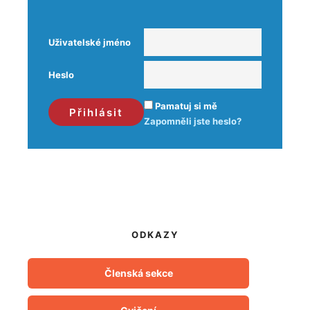
Uživatelské jméno
Heslo
Pamatuj si mě
Zapomněli jste heslo?
ODKAZY
Členská sekce