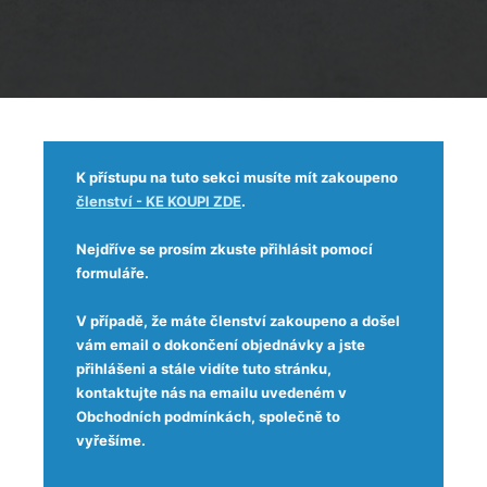
K přístupu na tuto sekci musíte mít zakoupeno
členství - KE KOUPI ZDE
.
Nejdříve se prosím zkuste přihlásit pomocí
formuláře.
V případě, že máte členství zakoupeno a došel
vám email o dokončení objednávky a jste
přihlášeni a stále vidíte tuto stránku,
kontaktujte nás na emailu uvedeném v
Obchodních podmínkách, společně to
vyřešíme.