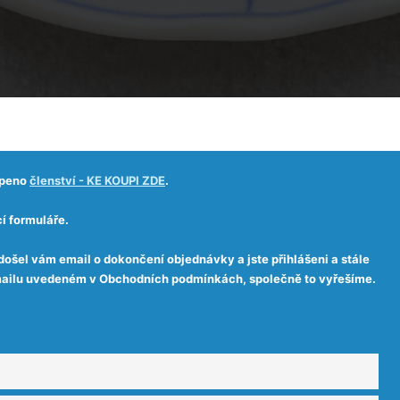
upeno
členství - KE KOUPI ZDE
.
í formuláře.
došel vám email o dokončení objednávky a jste přihlášeni a stále
 emailu uvedeném v Obchodních podmínkách, společně to vyřešíme.