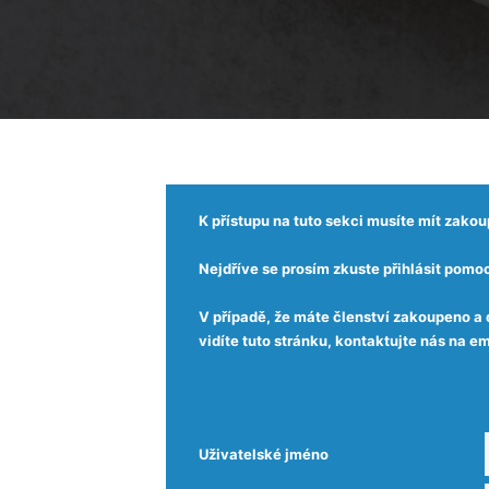
K přístupu na tuto sekci musíte mít zako
Nejdříve se prosím zkuste přihlásit pomoc
V případě, že máte členství zakoupeno a 
vidíte tuto stránku, kontaktujte nás na
Uživatelské jméno