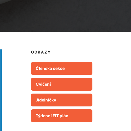
ODKAZY
Členská sekce
Cvičení
Jídelníčky
Týdenní FIT plán