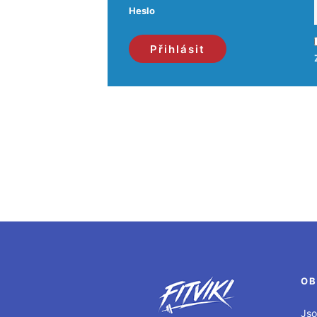
Heslo
OB
Jso