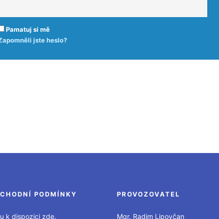
Pamatuj si mě
Zapomněli jste heslo?
CHODNÍ PODMÍNKY
PROVOZOVATEL
u k dispozici zde.
Mgr. Radim Lipovčan