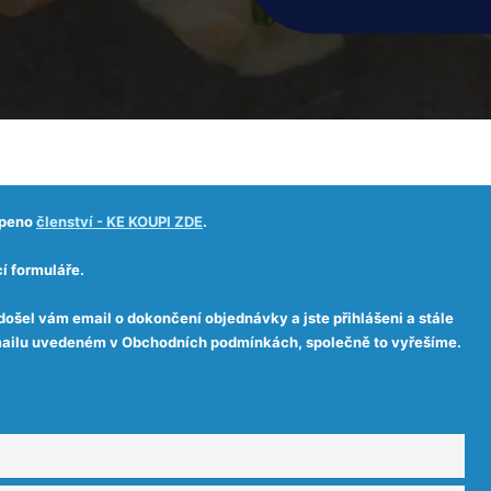
upeno
členství - KE KOUPI ZDE
.
í formuláře.
došel vám email o dokončení objednávky a jste přihlášeni a stále
 emailu uvedeném v Obchodních podmínkách, společně to vyřešíme.