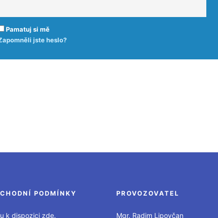
Pamatuj si mě
Zapomněli jste heslo?
CHODNÍ PODMÍNKY
PROVOZOVATEL
u k dispozici zde.
Mgr. Radim Lipovčan