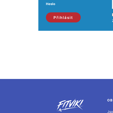
Heslo
OB
Jso