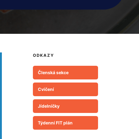
ODKAZY
Členská sekce
Cvičení
Jídelníčky
Týdenní FIT plán