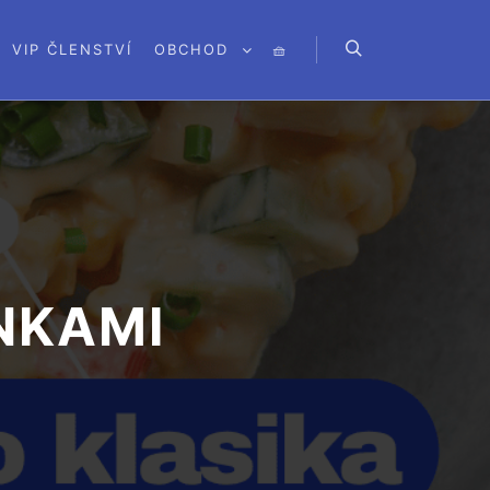
VIP ČLENSTVÍ
OBCHOD
🧺
Hledat
INKAMI