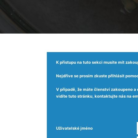
K přístupu na tuto sekci musíte mít zako
Nejdříve se prosím zkuste přihlásit pomoc
V případě, že máte členství zakoupeno a 
vidíte tuto stránku, kontaktujte nás na
Uživatelské jméno