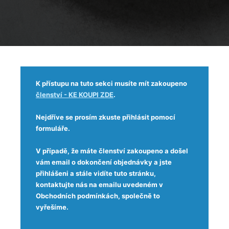
K přístupu na tuto sekci musíte mít zakoupeno
členství - KE KOUPI ZDE
.
Nejdříve se prosím zkuste přihlásit pomocí
formuláře.
V případě, že máte členství zakoupeno a došel
vám email o dokončení objednávky a jste
přihlášeni a stále vidíte tuto stránku,
kontaktujte nás na emailu uvedeném v
Obchodních podmínkách, společně to
vyřešíme.