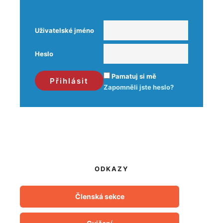
Uživatelské jméno
Heslo
Pamatuj si mě
Zapomněli jste heslo?
ODKAZY
Členská sekce