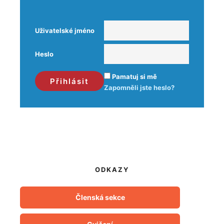
Uživatelské jméno
Heslo
Pamatuj si mě
Zapomněli jste heslo?
ODKAZY
Členská sekce