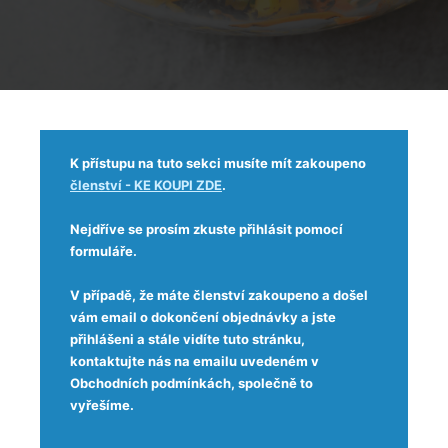
K přístupu na tuto sekci musíte mít zakoupeno
členství - KE KOUPI ZDE
.
Nejdříve se prosím zkuste přihlásit pomocí
formuláře.
V případě, že máte členství zakoupeno a došel
vám email o dokončení objednávky a jste
přihlášeni a stále vidíte tuto stránku,
kontaktujte nás na emailu uvedeném v
Obchodních podmínkách, společně to
vyřešíme.