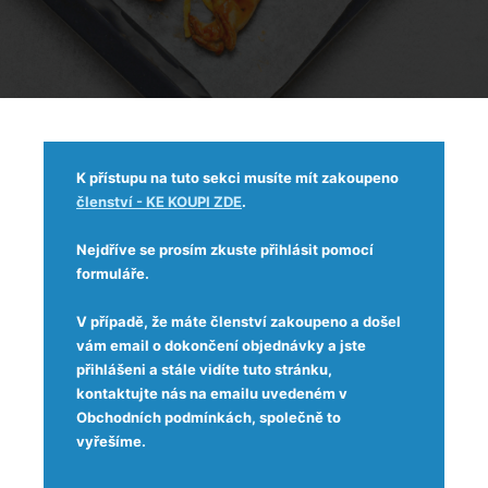
K přístupu na tuto sekci musíte mít zakoupeno
členství - KE KOUPI ZDE
.
Nejdříve se prosím zkuste přihlásit pomocí
formuláře.
V případě, že máte členství zakoupeno a došel
vám email o dokončení objednávky a jste
přihlášeni a stále vidíte tuto stránku,
kontaktujte nás na emailu uvedeném v
Obchodních podmínkách, společně to
vyřešíme.