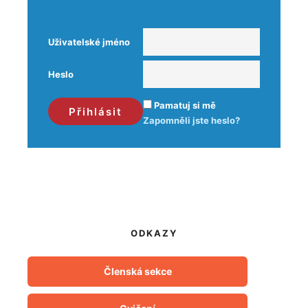
Uživatelské jméno
Heslo
Pamatuj si mě
Zapomněli jste heslo?
ODKAZY
Členská sekce