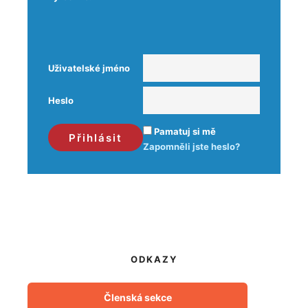
Uživatelské jméno
Heslo
Pamatuj si mě
Zapomněli jste heslo?
ODKAZY
Členská sekce