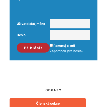
Uživatelské jméno
Heslo
Pamatuj si mě
Zapomněli jste heslo?
ODKAZY
Členská sekce