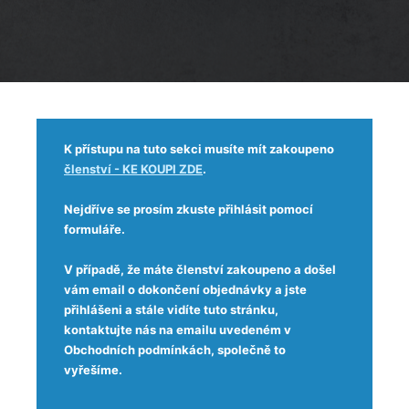
K přístupu na tuto sekci musíte mít zakoupeno
členství - KE KOUPI ZDE
.
Nejdříve se prosím zkuste přihlásit pomocí
formuláře.
V případě, že máte členství zakoupeno a došel
vám email o dokončení objednávky a jste
přihlášeni a stále vidíte tuto stránku,
kontaktujte nás na emailu uvedeném v
Obchodních podmínkách, společně to
vyřešíme.