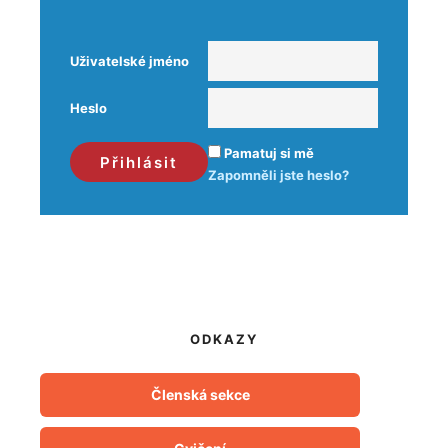
Uživatelské jméno
Heslo
Pamatuj si mě
Zapomněli jste heslo?
ODKAZY
Členská sekce