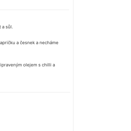
 a sůl.
i papričku a česnek a necháme
ipraveným olejem s chilli a