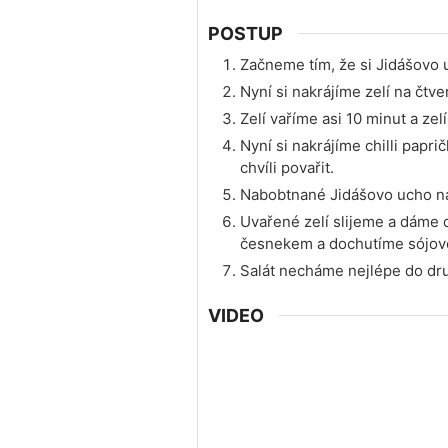
POSTUP
Začneme tím, že si Jidášovo
Nyní si nakrájíme zelí na čtve
Zelí vaříme asi 10 minut a zel
Nyní si nakrájíme chilli papr
chvíli povařit.
Nabobtnané Jidášovo ucho nak
Uvařené zelí slijeme a dáme d
česnekem a dochutíme sójovo
Salát necháme nejlépe do dru
VIDEO