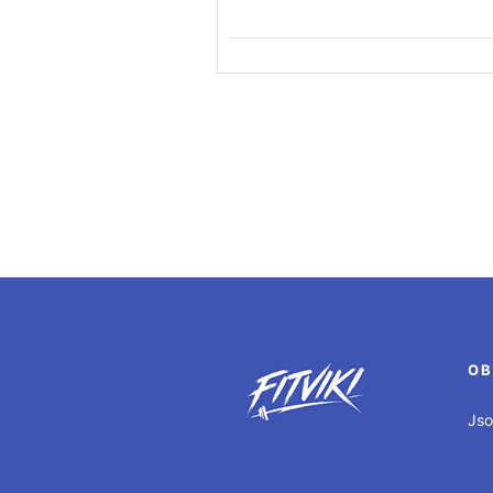
OB
Jso