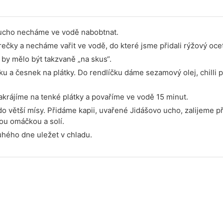
 ucho necháme ve vodě nabobtnat.
rečky a necháme vařit ve vodě, do které jsme přidali rýžový ocet
í by mělo být takzvaně „na skus“.
ičku a česnek na plátky. Do rendlíčku dáme sezamový olej, chill
rájíme na tenké plátky a povaříme ve vodě 15 minut.
o větší mísy. Přidáme kapii, uvařené Jidášovo ucho, zalijeme př
u omáčkou a solí.
hého dne uležet v chladu.