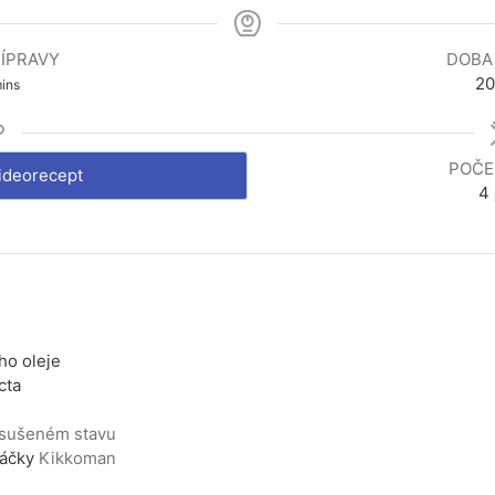
ÍPRAVY
DOBA
inutes
20
ins
POČE
videorecept
4
o oleje
cta
 sušeném stavu
áčky
Kikkoman