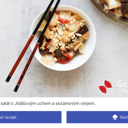
ý salát s Jidášovým uchem a sezamovým olejem.
ut recept
Sezn