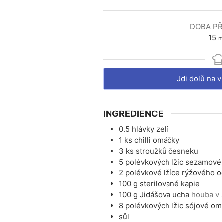
DOBA PŘ
m
15
m
Jdi dolů na 
INGREDIENCE
0.5
hlávky zelí
1
ks
chilli omáčky
3
ks
stroužků česneku
5
polévkových lžic
sezamovéh
2
polévkové lžíce
rýžového o
100
g
sterilované kapie
100
g
Jidášova ucha
houba v
8
polévkových lžic
sójové om
sůl