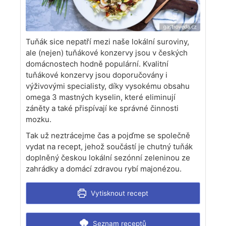
Tuňák sice nepatří mezi naše lokální suroviny,
ale (nejen) tuňákové konzervy jsou v českých
domácnostech hodně populární. Kvalitní
tuňákové konzervy jsou doporučovány i
výživovými specialisty, díky vysokému obsahu
omega 3 mastných kyselin, které eliminují
záněty a také přispívají ke správné činnosti
mozku.
Tak už neztrácejme čas a pojďme se společně
vydat na recept, jehož součástí je chutný tuňák
doplněný českou lokální sezónní zeleninou ze
zahrádky a domácí zdravou rybí majonézou.
Vytisknout recept
Seznam receptů