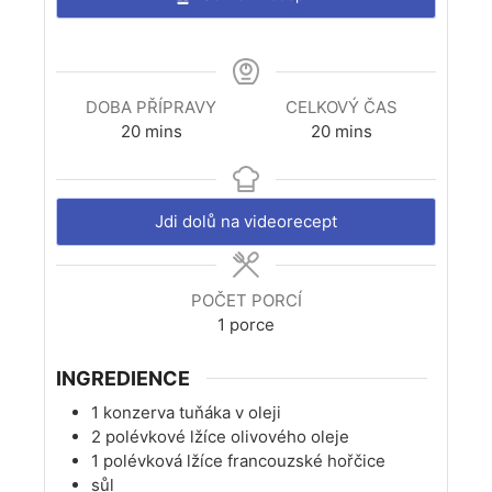
DOBA PŘÍPRAVY
CELKOVÝ ČAS
minutes
minutes
20
mins
20
mins
Jdi dolů na videorecept
POČET PORCÍ
1
porce
INGREDIENCE
1
konzerva tuňáka v oleji
2
polévkové lžíce
olivového oleje
1
polévková lžíce
francouzské hořčice
sůl