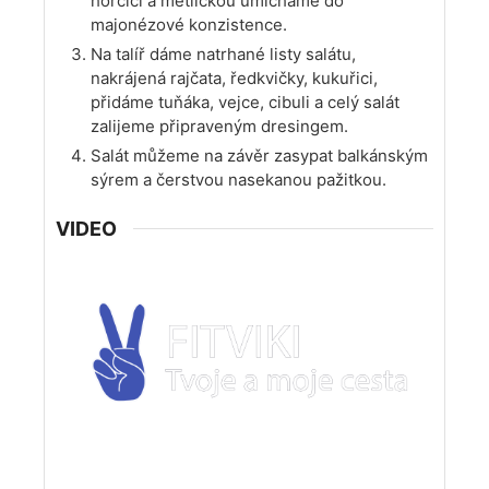
hořčici a metličkou umícháme do
majonézové konzistence.
Na talíř dáme natrhané listy salátu,
nakrájená rajčata, ředkvičky, kukuřici,
přidáme tuňáka, vejce, cibuli a celý salát
zalijeme připraveným dresingem.
Salát můžeme na závěr zasypat balkánským
sýrem a čerstvou nasekanou pažitkou.
VIDEO