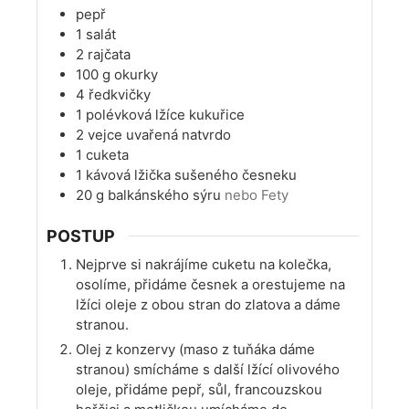
pepř
1
salát
2
rajčata
100
g
okurky
4
ředkvičky
1
polévková lžíce
kukuřice
2
vejce uvařená natvrdo
1
cuketa
1
kávová lžička
sušeného česneku
20
g
balkánského sýru
nebo Fety
POSTUP
Nejprve si nakrájíme cuketu na kolečka,
osolíme, přidáme česnek a orestujeme na
lžíci oleje z obou stran do zlatova a dáme
stranou.
Olej z konzervy (maso z tuňáka dáme
stranou) smícháme s další lžící olivového
oleje, přidáme pepř, sůl, francouzskou