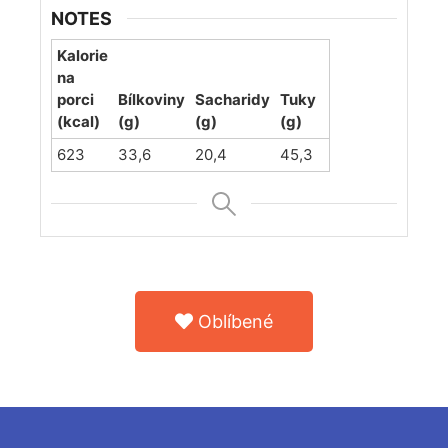
NOTES
Kalorie
na
porci
Bílkoviny
Sacharidy
Tuky
(kcal)
(g)
(g)
(g)
623
33,6
20,4
45,3
Oblíbené